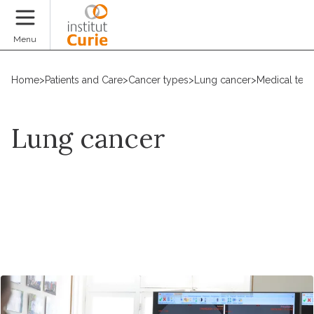
Donate
Menu
Home
>
Patients and Care
>
Cancer types
>
Lung cancer
>
Medical tea
Lung cancer
Request an appointment