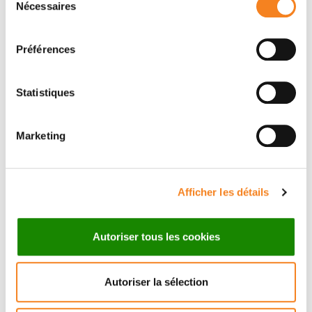
Nécessaires
Institut Curie, the leading
du
consentement
cancer center in France
Préférences
Discover Institut Curie
Statistiques
Marketing
Afficher les détails
Make a donation
Autoriser tous les cookies
Autoriser la sélection
50€
100€
150€