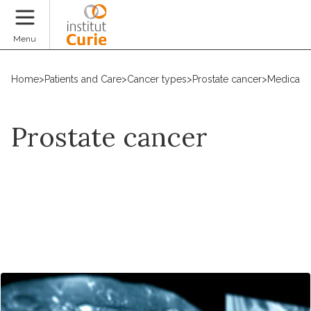
Donate
Menu
Home
>
Patients and Care
>
Cancer types
>
Prostate cancer
>
Medical t
Prostate cancer
Make an appointment