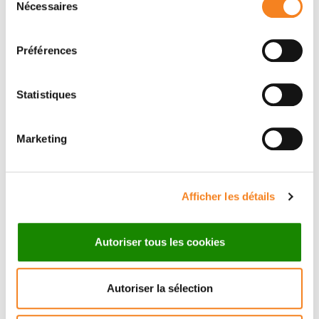
Nécessaires
Institut Curie, the leading
du
consentement
cancer center in France
Préférences
Discover Institut Curie
Statistiques
Marketing
Afficher les détails
Make a donation
Autoriser tous les cookies
Autoriser la sélection
50€
100€
150€