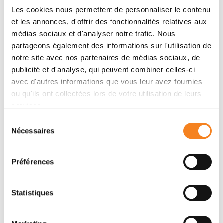
Message
Les cookies nous permettent de personnaliser le contenu
et les annonces, d'offrir des fonctionnalités relatives aux
Name
*
médias sociaux et d'analyser notre trafic. Nous
partageons également des informations sur l'utilisation de
notre site avec nos partenaires de médias sociaux, de
publicité et d'analyse, qui peuvent combiner celles-ci
avec d'autres informations que vous leur avez fournies
Firstname
*
ou qu'ils ont collectées lors de votre utilisation de leurs
services.
Sélection
Nécessaires
du
Email
*
consentement
Préférences
Statistiques
Subject
*