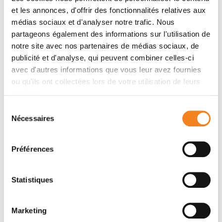
Name
*
et les annonces, d'offrir des fonctionnalités relatives aux
médias sociaux et d'analyser notre trafic. Nous
partageons également des informations sur l'utilisation de
notre site avec nos partenaires de médias sociaux, de
publicité et d'analyse, qui peuvent combiner celles-ci
Firstname
*
avec d'autres informations que vous leur avez fournies
ou qu'ils ont collectées lors de votre utilisation de leurs
services.
Sélection
Email
*
Nécessaires
du
consentement
Préférences
Subject
*
Statistiques
Marketing