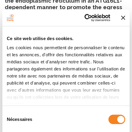
the endoplasmic reticulum in an ATG16L1-
dependent manner to promote the egress
of viral ribonucleoproteins
PLOS Biology
- 16/07/2025
2025
Ce site web utilise des cookies.
Culture en trois dimensions de cellules
Les cookies nous permettent de personnaliser le contenu
épithéliales polarisées sur billes pour
et les annonces, d'offrir des fonctionnalités relatives aux
l’imagerie subcellulaire de l’infection par
médias sociaux et d'analyser notre trafic. Nous
les virus influenza
partageons également des informations sur l'utilisation de
médecine/sciences
- 01/06/2025
notre site avec nos partenaires de médias sociaux, de
publicité et d'analyse, qui peuvent combiner celles-ci
2024
avec d'autres informations que vous leur avez fournies
The RBPome of influenza A virus NP-mRNA
ou qu'ils ont collectées lors de votre utilisation de leurs
reveals a role for TDP-43 in viral replication
services.
Nucleic Acids Research
- 08/07/2024
Sélection
Nécessaires
du
consentement
Show all publications