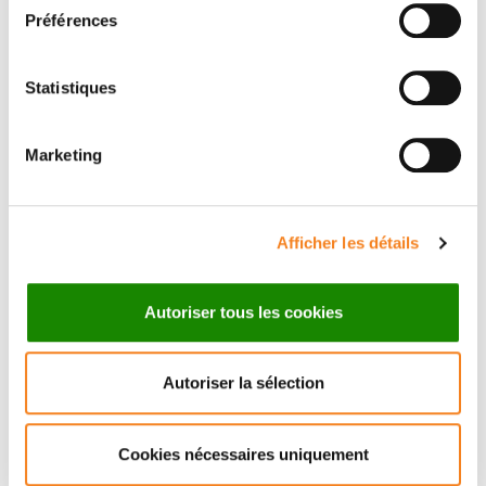
Préférences
Statistiques
Contact JEAN-BAPTISTE
Marketing
BRAULT
Afficher les détails
Contact me by phone or by filling in the form below
Autoriser tous les cookies
Message
Name
*
Autoriser la sélection
Cookies nécessaires uniquement