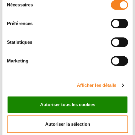
Name
*
Nécessaires
du
consentement
Préférences
Firstname
*
Statistiques
Marketing
Email
*
Afficher les détails
Subject
*
Autoriser tous les cookies
Autoriser la sélection