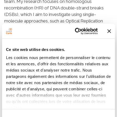
team. My research focuses on homologous
recombination (HR) of DNA double-strand breaks
(DSBs), which I aim to investigate using single-
molecule approaches, such as Optical Replication
Mapping (ORM).
Ce site web utilise des cookies.
Les cookies nous permettent de personnaliser le contenu
et les annonces, d'offrir des fonctionnalités relatives aux
médias sociaux et d'analyser notre trafic. Nous
partageons également des informations sur l'utilisation de
Contact MARION MOTARD
notre site avec nos partenaires de médias sociaux, de
publicité et d'analyse, qui peuvent combiner celles-ci
Contact me by phone or by filling in the form below
avec d'autres informations que vous leur avez fournies
ou qu'ils ont collectées lors de votre utilisation de leurs
Message
services.
Sélection