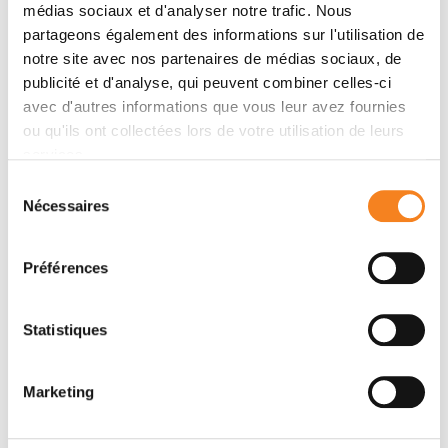
médias sociaux et d'analyser notre trafic. Nous
partageons également des informations sur l'utilisation de
Firstname
*
notre site avec nos partenaires de médias sociaux, de
publicité et d'analyse, qui peuvent combiner celles-ci
avec d'autres informations que vous leur avez fournies
ou qu'ils ont collectées lors de votre utilisation de leurs
services.
Email
*
Sélection
Nécessaires
du
consentement
Préférences
Subject
*
Statistiques
Message
*
Marketing