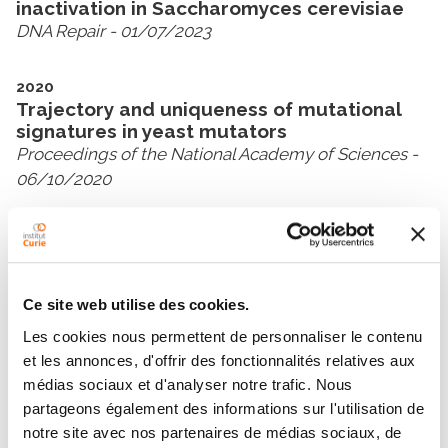
inactivation in Saccharomyces cerevisiae
DNA Repair
- 01/07/2023
2020
Trajectory and uniqueness of mutational
signatures in yeast mutators
Proceedings of the National Academy of Sciences
-
06/10/2020
2019
Accurate Tracking of the Mutational
Landscape of Diploid Hybrid Genomes
Molecular Biology and Evolution
- 01/12/2019
Ce site web utilise des cookies.
Les cookies nous permettent de personnaliser le contenu
et les annonces, d'offrir des fonctionnalités relatives aux
Show all publications
médias sociaux et d'analyser notre trafic. Nous
partageons également des informations sur l'utilisation de
notre site avec nos partenaires de médias sociaux, de