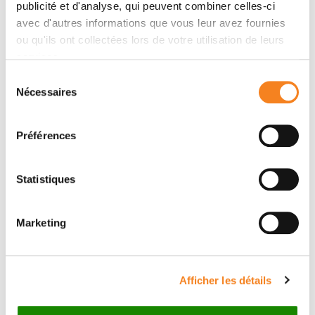
publicité et d'analyse, qui peuvent combiner celles-ci
avec d'autres informations que vous leur avez fournies
ou qu'ils ont collectées lors de votre utilisation de leurs
services.
Contact SOPHIE LOEILLET
Sélection
Nécessaires
du
Contact me by phone or by filling in the form below
consentement
Message
Préférences
Name
*
Statistiques
Marketing
Firstname
*
Afficher les détails