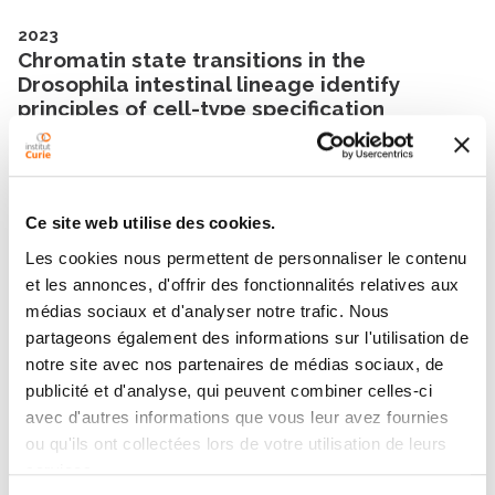
2023
Chromatin state transitions in the
Drosophila intestinal lineage identify
principles of cell-type specification
Developmental Cell
- 01/12/2023
Ce site web utilise des cookies.
Les cookies nous permettent de personnaliser le contenu
et les annonces, d'offrir des fonctionnalités relatives aux
médias sociaux et d'analyser notre trafic. Nous
Contact SPYRIDON
partageons également des informations sur l'utilisation de
ROUMELIOTIS
notre site avec nos partenaires de médias sociaux, de
publicité et d'analyse, qui peuvent combiner celles-ci
avec d'autres informations que vous leur avez fournies
Contact me by phone or by filling in the form below
ou qu'ils ont collectées lors de votre utilisation de leurs
services.
Message