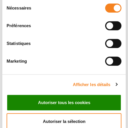
Sélection
Nécessaires
du
Name
*
consentement
Préférences
Firstname
*
Statistiques
Marketing
Email
*
Afficher les détails
Autoriser tous les cookies
Subject
*
Autoriser la sélection