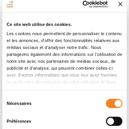
Ce site web utilise des cookies.
Contact YAO XU
Les cookies nous permettent de personnaliser le contenu
et les annonces, d'offrir des fonctionnalités relatives aux
Contact me by phone or by filling in the form below
médias sociaux et d'analyser notre trafic. Nous
partageons également des informations sur l'utilisation de
Message
notre site avec nos partenaires de médias sociaux, de
publicité et d'analyse, qui peuvent combiner celles-ci
Name
*
avec d'autres informations que vous leur avez fournies
ou qu'ils ont collectées lors de votre utilisation de leurs
services.
Sélection
Firstname
*
Nécessaires
du
consentement
Préférences