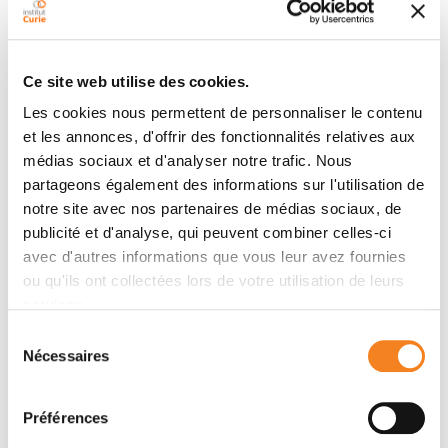
Non-coding RNA, Epigenetics, and
Genomes Fluidity
ANTONIN MORILLON
Ce site web utilise des cookies.
Les cookies nous permettent de personnaliser le contenu
et les annonces, d'offrir des fonctionnalités relatives aux
médias sociaux et d'analyser notre trafic. Nous
partageons également des informations sur l'utilisation de
notre site avec nos partenaires de médias sociaux, de
publicité et d'analyse, qui peuvent combiner celles-ci
avec d'autres informations que vous leur avez fournies
Members
ou qu'ils ont collectées lors de votre utilisation de leurs
services.
Sélection
Nécessaires
du
consentement
Préférences