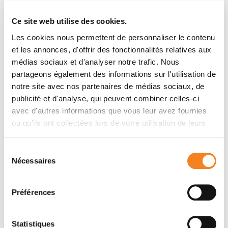
Show all publications
Ce site web utilise des cookies.
Les cookies nous permettent de personnaliser le contenu
et les annonces, d'offrir des fonctionnalités relatives aux
médias sociaux et d'analyser notre trafic. Nous
Latest news
partageons également des informations sur l'utilisation de
notre site avec nos partenaires de médias sociaux, de
publicité et d'analyse, qui peuvent combiner celles-ci
avec d'autres informations que vous leur avez fournies
ou qu'ils ont collectées lors de votre utilisation de leurs
services.
Sélection
Nécessaires
du
consentement
Research
Préférences
Brain Metabolism and Lung Cancer: The
Brain Provides New Keys for
Determining Prognosis
Statistiques