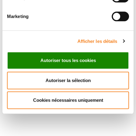
15/06/2026
Marketing
Afficher les détails
Autoriser tous les cookies
Research
Autoriser la sélection
Dr. Fanny Orlhac, new team leader in
the IRIS unit
Cookies nécessaires uniquement
05/05/2026