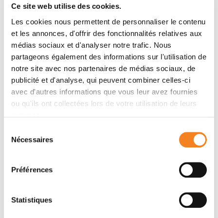
Award
Ce site web utilise des cookies.
Congratulations to Dr. Leïla Perié,
Les cookies nous permettent de personnaliser le contenu
recipient of an ERC Proof of Concept
et les annonces, d'offrir des fonctionnalités relatives aux
Grant
médias sociaux et d'analyser notre trafic. Nous
partageons également des informations sur l'utilisation de
15/07/2025
notre site avec nos partenaires de médias sociaux, de
publicité et d'analyse, qui peuvent combiner celles-ci
avec d'autres informations que vous leur avez fournies
ou qu'ils ont collectées lors de votre utilisation de leurs
services.
Sélection
Nécessaires
du
consentement
Publication
Préférences
DNA barcodes to identify groups of
cells
Statistiques
22/02/2024