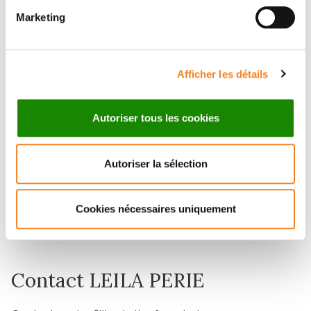
Marketing
Afficher les détails
Autoriser tous les cookies
Distinction
Congratulations to Dr Leïla Perié,
winner of an ERC Consolidator Grant
Autoriser la sélection
24/11/2023
Cookies nécessaires uniquement
Contact LEILA PERIE