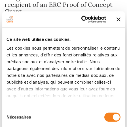
recipient of an ERC Proof of Concept
Grant
15/07/2025
Ce site web utilise des cookies.
Les cookies nous permettent de personnaliser le contenu
et les annonces, d'offrir des fonctionnalités relatives aux
Contact TIZIANA TOCCI
médias sociaux et d'analyser notre trafic. Nous
partageons également des informations sur l'utilisation de
Contact me by phone or by filling in the form below
notre site avec nos partenaires de médias sociaux, de
publicité et d'analyse, qui peuvent combiner celles-ci
Message
avec d'autres informations que vous leur avez fournies
ou qu'ils ont collectées lors de votre utilisation de leurs
Name
*
services.
Sélection
Nécessaires
du
consentement