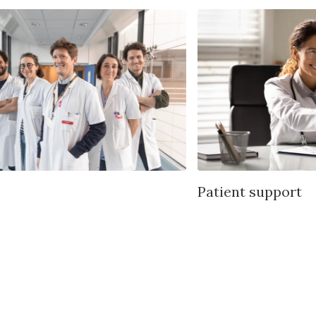
Patient support
ore
Learn more