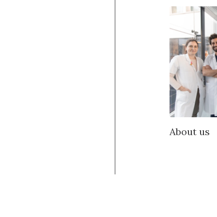
About us
Learn m