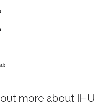
s
m
Lab
 out more about IHU