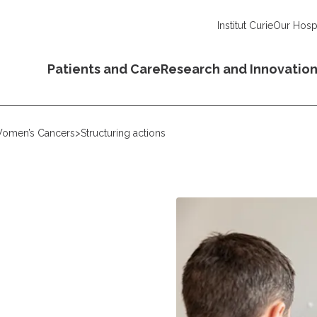
Institut Curie
Our Hospi
Patients and Care
Research and Innovatio
 Women’s Cancers
>
Structuring actions