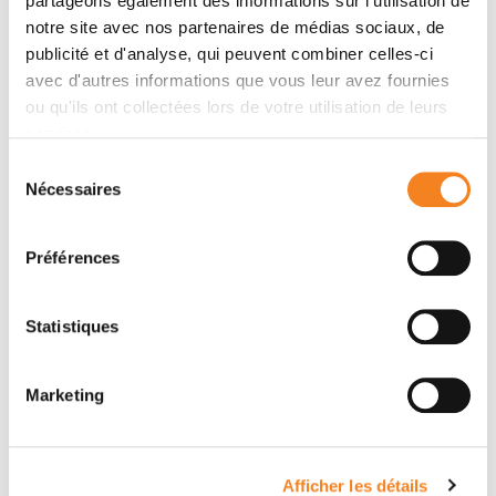
partageons également des informations sur l'utilisation de
notre site avec nos partenaires de médias sociaux, de
publicité et d'analyse, qui peuvent combiner celles-ci
avec d'autres informations que vous leur avez fournies
ou qu'ils ont collectées lors de votre utilisation de leurs
services.
Sélection
Nécessaires
du
consentement
Préférences
Statistiques
Institut Curie, the leading
Marketing
cancer center in France
Afficher les détails
Discover Institut Curie