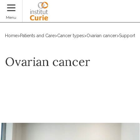
Donate
Menu
Home
>
Patients and Care
>
Cancer types
>
Ovarian cancer
>
Supportiv
Ovarian cancer
Request an appointment