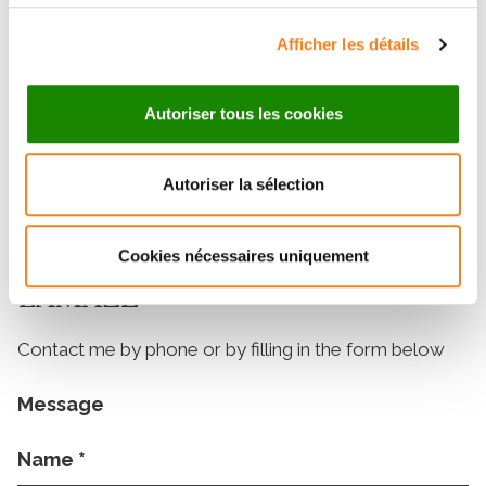
Publication
The secret of an essential cell signaling
Afficher les détails
pathway has finally been revealed
01/03/2023
Autoriser tous les cookies
Autoriser la sélection
Contact CHRISTOPHE
Cookies nécessaires uniquement
LAMAZE
Contact me by phone or by filling in the form below
Message
Name
*