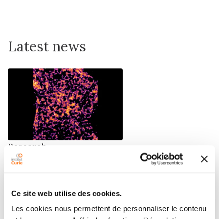
Latest news
Research
Under Pressure: Toward a Better
Understanding of Caveolae
Ce site web utilise des cookies.
02/07/2026
Les cookies nous permettent de personnaliser le contenu