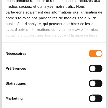
et les annonces, d'offrir des fonctionnalités relatives aux
médias sociaux et d'analyser notre trafic. Nous
partageons également des informations sur l'utilisation de
notre site avec nos partenaires de médias sociaux, de
publicité et d'analyse, qui peuvent combiner celles-ci
avec d'autres informations que vous leur avez fournies
ou qu'ils ont collectées lors de votre utilisation de leurs
Award
services.
Dr. Christophe Lamaze elected to the
Sélection
French National Academy of Medicine
Nécessaires
du
consentement
06/01/2026
Préférences
Statistiques
Marketing